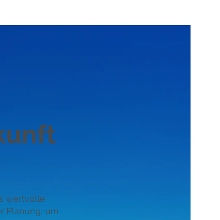
kunft
s wertvolle
er Planung, um