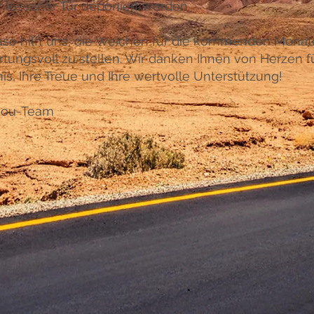
hlossener Tür deponiert werden.
ase hilft uns, die Weichen für die kommenden Monat
tungsvoll zu stellen. Wir danken Ihnen von Herzen fü
is, Ihre Treue und Ihre wertvolle Unterstützung!
4you-Team