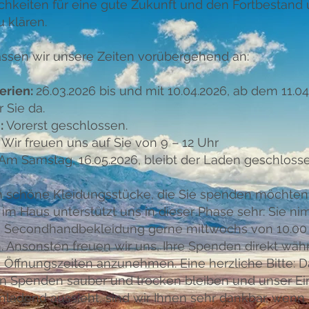
chkeiten für eine gute Zukunft und den Fortbestand
 klären.
assen wir unsere Zeiten vorübergehend an:
erien:
26.03.2026 bis und mit 10.04.2026, a
b dem 11.04
r Sie da.
:
Vorerst geschlossen.
Wir freuen uns auf Sie von 9 – 12 Uhr
Am Samstag, 16.05.2026, bleibt der Laden geschloss
n schöne Kleidungsstücke, die Sie spenden möchte
 im Haus unterstützt uns in dieser Phase sehr: Sie ni
e Secondhandbekleidung gerne mittwochs von 10.00 b
 Ansonsten freuen wir uns, Ihre Spenden direkt wäh
 Öffnungszeiten anzunehmen. Eine herzliche Bitte: D
en Spenden sauber und trocken bleiben und unser E
einladend aussieht, sind wir Ihnen sehr dankbar, wenn