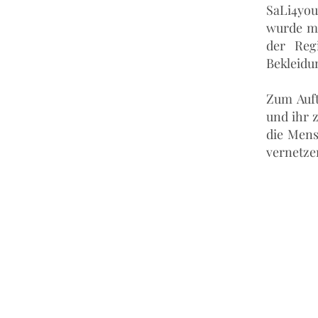
SaLi4you
wurde mi
der Reg
Bekleidu
Zum Auft
und ihr 
die Mens
vernetze