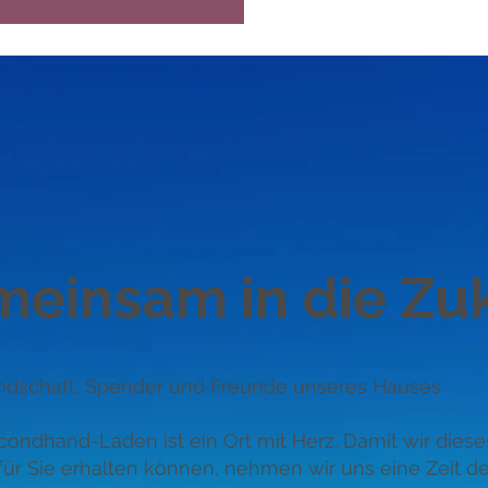
einsam in die Zu
ndschaft, Spender und Freunde unseres Hauses
ondhand-Laden ist ein Ort mit Herz. Damit wir diese
ür Sie erhalten können, nehmen wir uns eine Zeit d