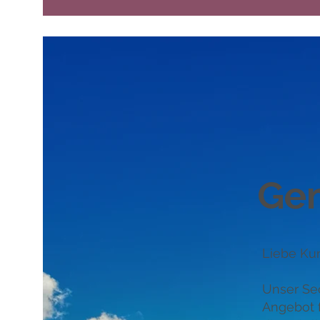
Gem
Liebe Ku
Unser Sec
Angebot f