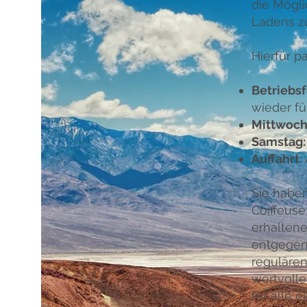
die Mögli
Ladens zu
Hierfür p
Betriebsf
wieder fü
Mittwoch
Samstag:
Auffahrt:
Sie habe
Coiffeuse
erhalten
entgegen.
regulären
wertvoll
für alle 