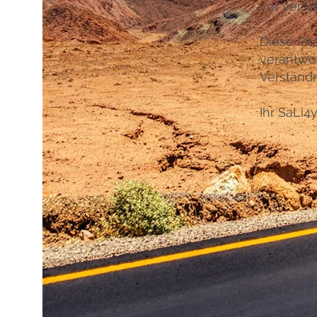
vor versc
Diese Ph
verantwor
Verständn
Ihr SaLi