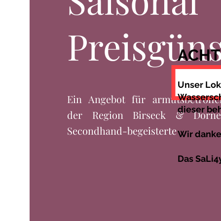
Saisonal
Preisgüns
ACHT
Unser Loka
Wassersc
Ein Angebot für armutsbetroff
dieser beh
der Region Birseck & Dorn
Secondhand-begeisterte
Wir danken
Das SaLi