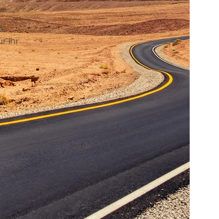
e
r Ihr