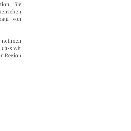
tion. Sie
tmenschen
kauf von
it nehmen
 dass wir
er Region