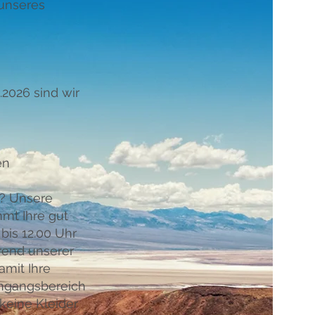
 unseres
.2026 sind wir
en
n? Unsere
mmt Ihre gut
is 12.00 Uhr
rend unserer
amit Ihre
ingangsbereich
 keine Kleider